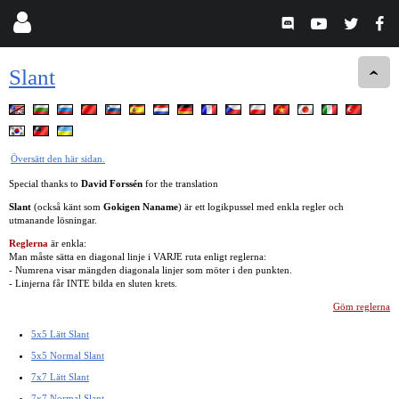
Slant
Översätt den här sidan.
Special thanks to
David Forssén
for the translation
Slant
(också känt som
Gokigen Naname
) är ett logikpussel med enkla regler och
utmanande lösningar.
Reglerna
är enkla:
Man måste sätta en diagonal linje i VARJE ruta enligt reglerna:
- Numrena visar mängden diagonala linjer som möter i den punkten.
- Linjerna får INTE bilda en sluten krets.
Göm reglerna
5x5 Lätt Slant
5x5 Normal Slant
7x7 Lätt Slant
7x7 Normal Slant