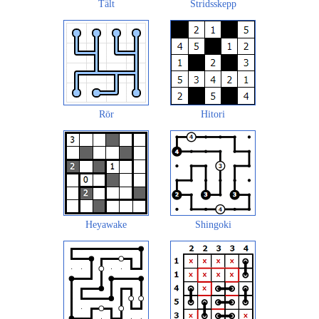
Tält
Stridsskepp
Rör
Hitori
Heyawake
Shingoki