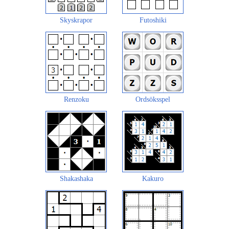
Skyskrapor
Futoshiki
Renzoku
Ordsöksspel
Shakashaka
Kakuro