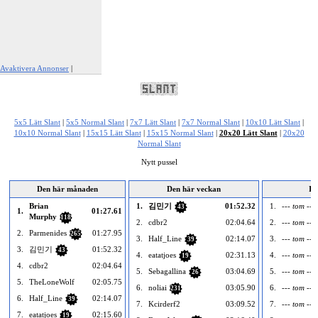
Avaktivera Annonser
|
Rapportera den här annonsen
5x5 Lätt Slant
|
5x5 Normal Slant
|
7x7 Lätt Slant
|
7x7 Normal Slant
|
10x10 Lätt Slant
|
10x10 Normal Slant
|
15x15 Lätt Slant
|
15x15 Normal Slant
|
20x20 Lätt Slant
|
20x20
Normal Slant
Nytt pussel
Den här månaden
Den här veckan
Id
Brian
1.
김민기
01:52.32
1.
--- tom ---
43
1.
01:27.61
Murphy
118
2.
cdbr2
02:04.64
2.
--- tom ---
2.
Parmenides
01:27.95
265
3.
Half_Line
02:14.07
3.
--- tom ---
39
3.
김민기
01:52.32
43
4.
eatatjoes
02:31.13
4.
--- tom ---
19
4.
cdbr2
02:04.64
5.
Sebagallina
03:04.69
5.
--- tom ---
26
5.
TheLoneWolf
02:05.75
6.
noliai
03:05.90
6.
--- tom ---
231
6.
Half_Line
02:14.07
39
7.
Kcirderf2
03:09.52
7.
--- tom ---
7.
eatatjoes
02:15.60
19