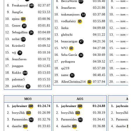
8.
BeccaWorm
03:16.40
8.
--- tom ---
137
8.
Freakazoyd
02:37.07
109
9.
JesusSaves
03:21.86
9.
--- tom ---
9.
JiangGe
02:53.53
10.
tuskmanjones
03:37.08
10.
--- tom ---
14
10.
epinu
03:00.96
134
11.
vodkafairy
03:55.88
11.
--- tom ---
26
11.
Genee
03:01.81
18
12.
Jazka
04:09.68
12.
--- tom ---
12.
Sebagallina
03:04.69
26
13.
glubschi
04:11.22
13.
--- tom ---
13.
noliai
03:05.90
231
14.
beaucarigan
04:21.56
14.
--- tom ---
47
14.
Kcirderf2
03:09.52
15.
WYJ
04:27.08
15.
--- tom ---
99
15.
wjj
03:10.16
30
16.
Seba García
04:30.69
16.
--- tom ---
14
16.
JesusSaves
03:10.72
17.
pythagora
04:59.52
17.
--- tom ---
17.
jonggun
03:12.65
18.
rp219
05:57.09
18.
--- tom ---
18.
Kukko
03:13.03
184
19.
name
06:48.45
19.
--- tom ---
31
19.
palomar5
03:15.55
20.
AllenChristina214
07:57.94
20.
--- tom ---
39
20.
justAboy
03:15.63
32
MO3
AO5
AO
1.
jaybrainer
01:24.74
1.
jaybrainer
01:24.88
1.
jaybraine
275
275
2.
borys3kk
01:26.99
2.
borys3kk
01:30.19
2.
borys3kk
136
136
3.
Parmenides
01:32.76
3.
Parmenides
01:34.41
3.
Parmenide
265
265
4.
daanbe
01:33.65
4.
daanbe
01:36.88
4.
daanbe
239
239
23