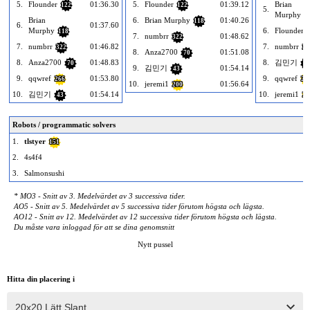
5.
Flounder
01:36.30
5.
Flounder
01:39.12
Brian
122
122
5.
Murphy
1
Brian
6.
Brian Murphy
01:40.26
118
6.
01:37.60
Murphy
6.
Flounder
118
7.
numbrr
01:48.62
322
7.
numbrr
01:46.82
7.
numbrr
322
32
8.
Anza2700
01:51.08
70
8.
Anza2700
01:48.83
8.
김민기
70
43
9.
김민기
01:54.14
43
9.
qqwref
01:53.80
9.
qqwref
266
26
10.
jeremi1
01:56.64
200
10.
김민기
01:54.14
10.
jeremi1
43
20
Robots / programmatic solvers
1.
tlstyer
151
2.
4s4f4
3.
Salmonsushi
* MO3 - Snitt av 3. Medelvärdet av 3 successiva tider.
AO5 - Snitt av 5. Medelvärdet av 5 successiva tider förutom högsta och lägsta.
AO12 - Snitt av 12. Medelvärdet av 12 successiva tider förutom högsta och lägsta.
Du måste vara inloggad för att se dina genomsnitt
Nytt pussel
Hitta din placering i