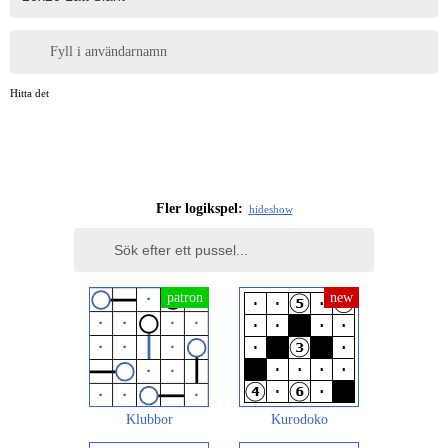
Fyll i användarnamn
Hitta det
Fler logikspel:
hide
show
Klubbor
Kurodoko