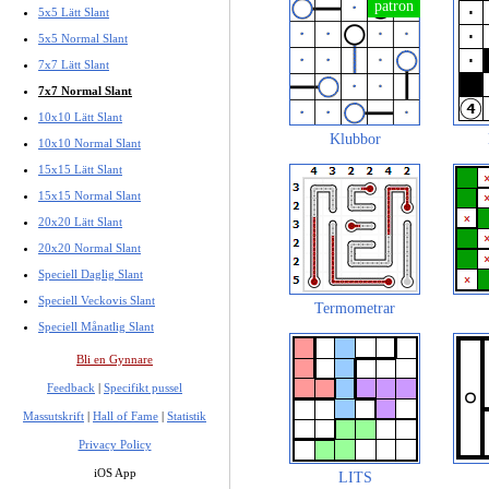
5x5 Lätt Slant
5x5 Normal Slant
7x7 Lätt Slant
7x7 Normal Slant
10x10 Lätt Slant
Klubbor
10x10 Normal Slant
15x15 Lätt Slant
15x15 Normal Slant
20x20 Lätt Slant
20x20 Normal Slant
Speciell Daglig Slant
Speciell Veckovis Slant
Termometrar
Speciell Månatlig Slant
Bli en Gynnare
Feedback
|
Specifikt pussel
Massutskrift
|
Hall of Fame
|
Statistik
Privacy Policy
iOS App
LITS