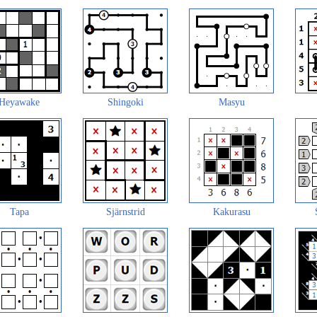
Heyawake
Shingoki
Masyu
Tapa
Sjärnstrid
Kakurasu