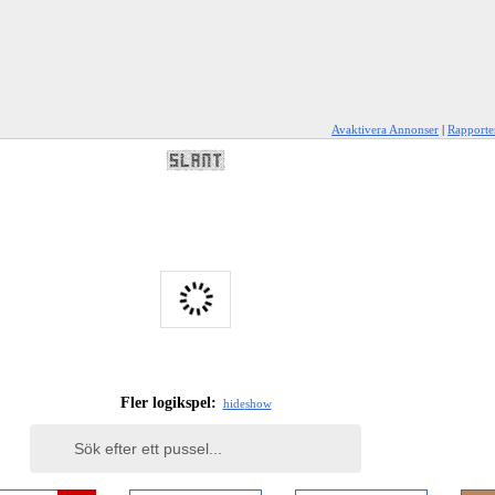
Avaktivera Annonser
|
Rapporte
Fler logikspel:
hide
show