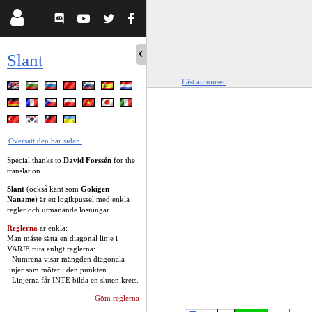
Slant
Fäst annonser
Översätt den här sidan.
Special thanks to
David Forssén
for the
translation
Slant
(också känt som
Gokigen
Naname
) är ett logikpussel med enkla
regler och utmanande lösningar.
Reglerna
är enkla:
Man måste sätta en diagonal linje i
VARJE ruta enligt reglerna:
- Numrena visar mängden diagonala
linjer som möter i den punkten.
- Linjerna får INTE bilda en sluten krets.
Göm reglerna