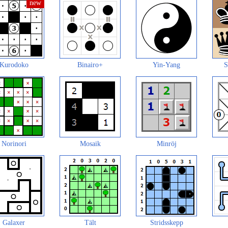
Kurodoko
Binairo+
Yin-Yang
S
Norinori
Mosaik
Minröj
Galaxer
Tält
Stridsskepp