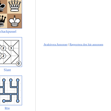
chackpussel
Avaktivera Annonser
|
Rapportera den här annonsen
Slant
Rör